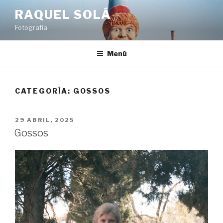
Saltar
RAQUEL SOLÁ
al
Fotografía
contenido
Menú
CATEGORÍA:
GOSSOS
PUBLICADO
29 ABRIL, 2025
EL
Gossos